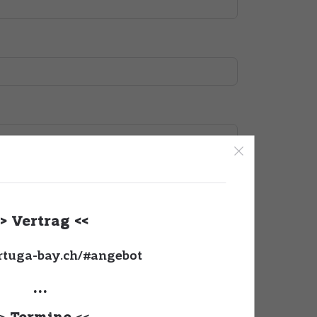
>> Vertrag <<
ortuga-bay.ch/#angebot
...