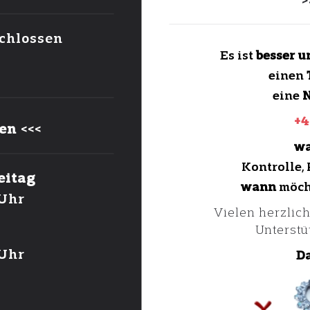
chlossen
Es ist
besser u
einen
y taken
eine
N
+4
ten
<<<
w
Kontrolle,
eitag
wann
möch
Uhr
Vielen herzlich
Unterstü
Uhr
Da