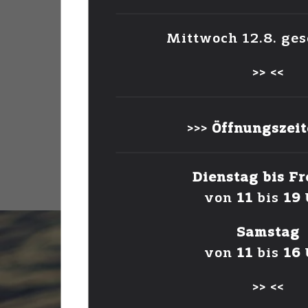
~ be yourself ~
Mittwoch 12.8. ges
>> <<
everyone else is alread
>>>
Öffnungszei
CONTINUE READING
Dienstag bis Fr
von
11
bis
19
Samstag
von
11
bis
16
>> <<