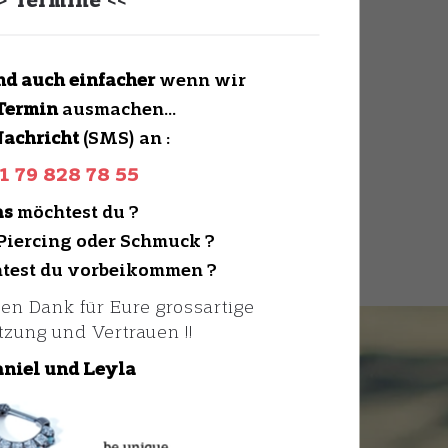
>>
Termine
<<
nd auch einfacher
wenn wir
Termin
ausmachen…
achricht
(SMS) an :
1 79 828 78 55
as
möchtest du ?
 Piercing oder Schmuck ?
test du vorbeikommen ?
en Dank für Eure grossartige
tzung und Vertrauen !!
niel
und Leyla