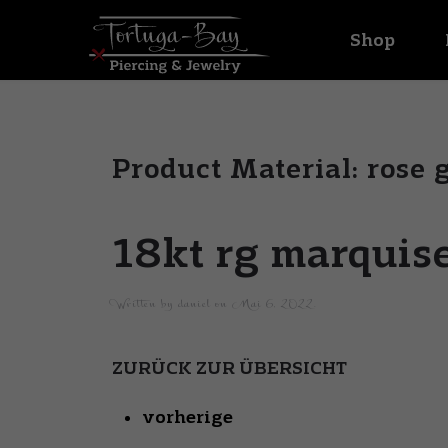
Shop
Product Material:
rose 
18kt rg marquise
Written by
daniel
on
Mai 6, 2022
.
ZURÜCK ZUR ÜBERSICHT
vorherige