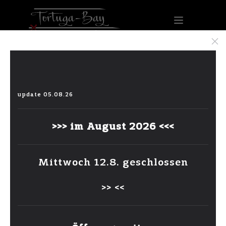
Product Type:
clicker / ring
update 05.08.26
cc y navel ring
>>> im August 2026 <<<
premium zirconia
Written by
admin
on
Mai 6, 2022
.
Mittwoch 12.8. geschlossen
>> <<
ZURÜCK ZUR ÜBERSICHT
vorherige