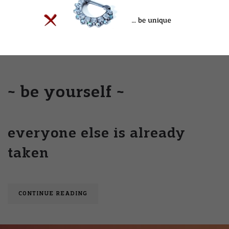
JETZT BESTELLEN
~ be yourself ~
everyone else is already
taken
CONTINUE READING