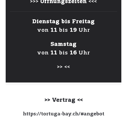
>>>
Öffnungszeiten
<<<
nächste
Dienstag bis Freitag
von
11
bis
19
Uhr
–
titanium
Samstag
-cubic zirconia:
cz 2 & 3mm, verschiedene
von
11
bis
16
Uhr
andere farben
>> <<
wunderschön für helix, honch …
verfügbar …
>> Vertrag <<
Vorname
https://tortuga-bay.ch/#angebot
...