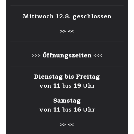
Mittwoch 12.8. geschlossen
>> <<
JETZT BESTELLEN
>>>
Öffnungszeiten
<<<
~ be yourself ~
Dienstag bis Freitag
von
11
bis
19
Uhr
Samstag
everyone else is already
von
11
bis
16
Uhr
taken
>> <<